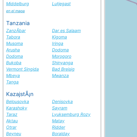
Middelburg
Lutjegast
en el mapa
Tanzania
ZanzÃ­bar
Dar es Salaam
Tabora
Kigoma
Musoma
Iringa
Arusha
Dodoma
Dodoma
Morogoro
Bukoba
Shinyanga
Vermont Singida
Bad Breisig
Mbeya
Mwanza
Tanga
KazajstÃ¡n
Belousovka
Denisovka
Karashoky
Sayram
Taraz
Lyuksemburg Rozy
Aktau
Matay
Otrar
Ridder
Beyneu
Boralday