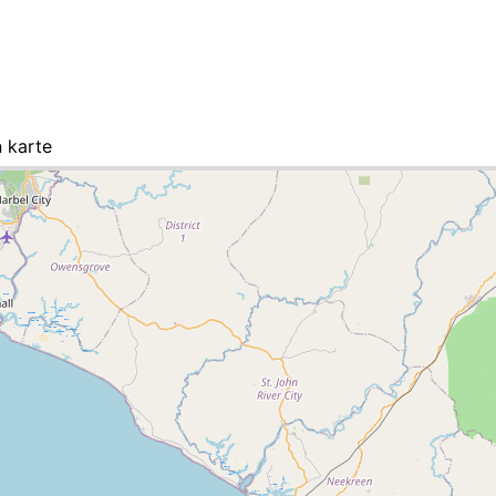
 karte
e-Liste