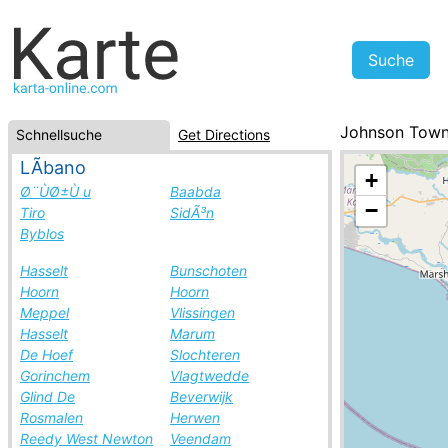
Johnson Town
Schnellsuche
Get Directions
Liberia, Städt
LÃ­bano
+
Ø¨ÙØ±Ù u
Baabda
−
Tiro
SidÃ³n
Byblos
Hasselt
Bunschoten
Hoorn
Hoorn
Meppel
Vlissingen
Hasselt
Marum
De Hoef
Slochteren
Gorinchem
Vlagtwedde
Glind De
Beverwijk
Rosmalen
Herwen
Reedy West Newton
Veendam