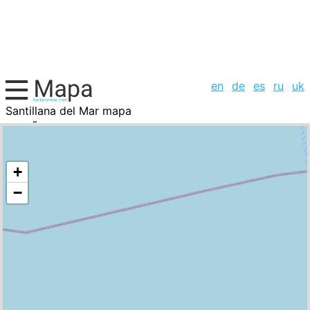
en
de
es
ru
uk
Santillana del Mar mapa
EspaÃ±a, la lista de ciudades
+
−