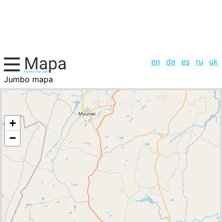
en
de
es
ru
uk
Jumbo mapa
, la lista de ciudades
+
−