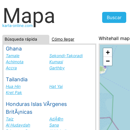
Whitehall map
Búsqueda rápida
Cómo llegar
Saint Kitts y N
Ghana
+
Tamale
Sekondi-Takoradi
−
Achimota
Kumasi
Accra
Garthby
Tailandia
Hua Hin
Hat Yai
Kret Pak
Honduras Islas VÃ­rgenes
BritÃ¡nicas
Taiz
AdÃ©n
Al Hudaydah
Sana