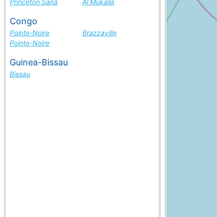
Princeton Sana
Al Mukalla
Congo
Pointe-Noire
Brazzaville
Pointe-Noire
Guinea-Bissau
Bissau