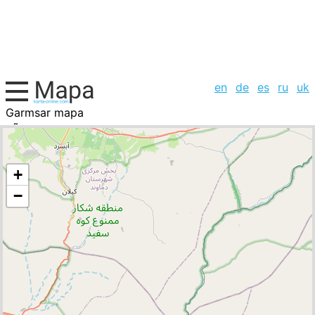
en
de
es
ru
uk
Garmsar mapa
IrÃ¡n, la lista de ciudades
+
−