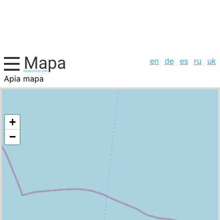
en
de
es
ru
uk
Apia mapa
Paraguay Samoa, la lista de ciudades
+
−