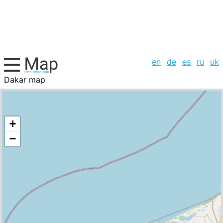
en
de
es
ru
uk
Dakar map
Senegal, cities list
+
−