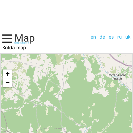
en
de
es
ru
uk
Kolda map
Senegal, cities list
+
−