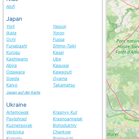
Alofi
Japan
Yorii
Yasugi
Ikata
Yoron
Ochi
Fussa
Funabashi
Shimo-Tajiri
Kurosu
Kasai
Kashiwano
Ube
Abira
Kasugai
Odawara
Kawaguti
Soeda
Oyama
Kaiyo
Takamatsu
Japan auf der Karte
Ukraine
Artemowsk
Krasnyy Kut
Pavlohrad
Krasnoarmeisk
Kuznetsovsk
Bohodukhiv
Verbivka
Charkow
Kurpaty
Roslavichi