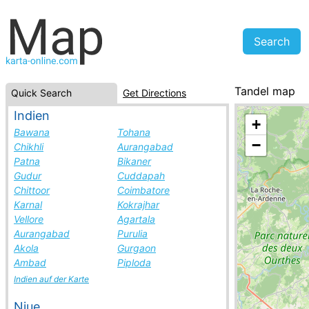
Tandel map
Quick Search
Get Directions
Luxembourg, ci
Indien
+
Bawana
Tohana
−
Chikhli
Aurangabad
Patna
Bikaner
Gudur
Cuddapah
Chittoor
Coimbatore
Karnal
Kokrajhar
Vellore
Agartala
Aurangabad
Purulia
Akola
Gurgaon
Ambad
Piploda
Indien auf der Karte
Niue