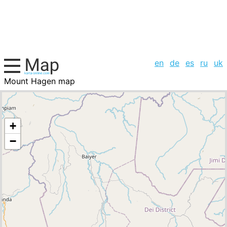
en
de
es
ru
uk
Mount Hagen map
Papua New Guinea, cities list
+
−