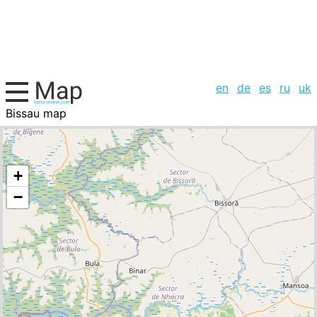
en
de
es
ru
uk
Bissau map
Guinea-Bissau, cities list
+
−