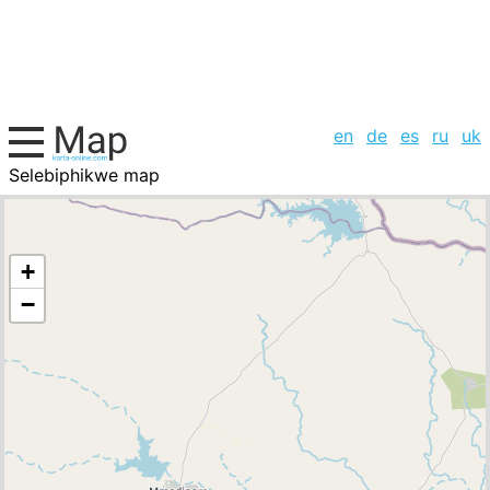
en
de
es
ru
uk
Selebiphikwe map
Botswana, cities list
+
−