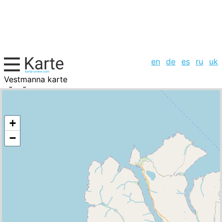
en
de
es
ru
uk
Vestmanna karte
FÃ¤rÃ¶er, Städte-Liste
+
−