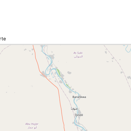
rte
-Liste