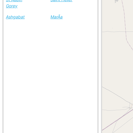
Gorey
Ashgabat
MarÃ­a