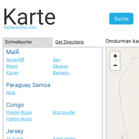
Omdurman ka
Schnellsuche
Get Directions
Sudan, Städte
MalÃ­
+
SevarÃ©
San
−
Mopti
Sikasso
Kayes
Bamako
Paraguay Samoa
Apia
Congo
Pointe-Noire
Brazzaville
Pointe-Noire
Jersey
St Aubin
Saint Helier