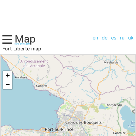
en
de
es
ru
uk
Fort Liberte map
Haiti, cities list
+
−