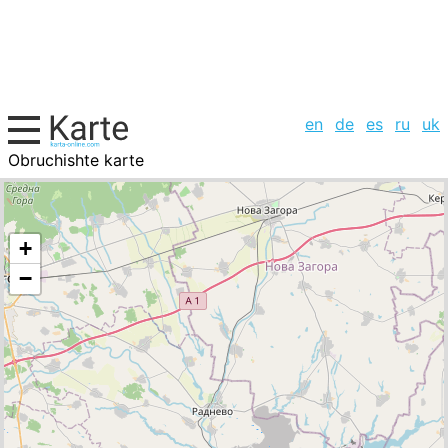
en
de
es
ru
uk
Obruchishte karte
Bulgarien, Städte-Liste
+
−