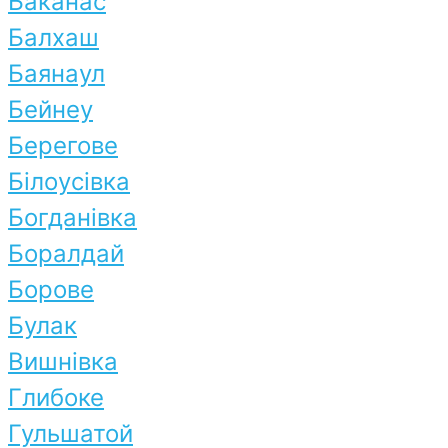
Баканас
Балхаш
Баянаул
Бейнеу
Берегове
Білоусівка
Богданівка
Боралдай
Борове
Булак
Вишнівка
Глибоке
Гульшатой