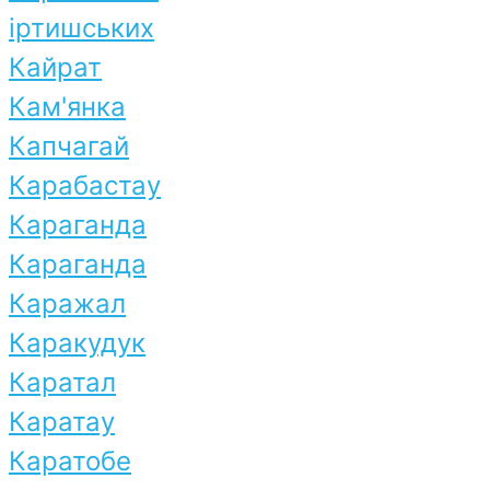
іртишських
Кайрат
Кам'янка
Капчагай
Карабастау
Караганда
Караганда
Каражал
Каракудук
Каратал
Каратау
Каратобе