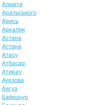
Алмати
Аральського
Арись
Аркалик
Астана
Астана
Атасу
Атбасар
Атирау
Ауезова
Аягуз
Байконур