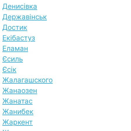
Денисівка
Державінськ
Достик
Екібастуз
Еламан
Єсиль
Єсік
Жалагашского
Жанаозен
Жанатас
Жанибек
Жаркент