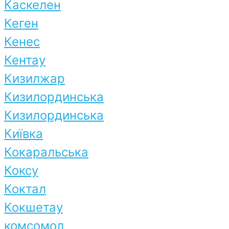
Каскелен
Кеген
Кенес
Кентау
Кизилжар
Кизилординська
Кизилординська
Київка
Кокаральська
Коксу
Коктал
Кокшетау
комсомол