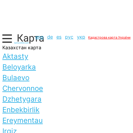
eng
de
es
рус
укр
Кадастрова карта України
Казахстан карта
Aktasty
Beloyarka
Bulaevo
Chervonnoe
Dzhetygara
Enbekbirlik
Ereymentau
Irqiz