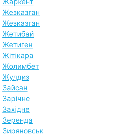
Жаркент
Жезказган
Жезказган
Жетибай
Жетиген
Жітікара
Жолимбет
Жулдиз
Зайсан
Зарічне
Західне
Зеренда
Зиряновськ