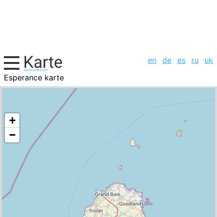
en
de
es
ru
uk
Esperance karte
Mauritius, Städte-Liste
+
−