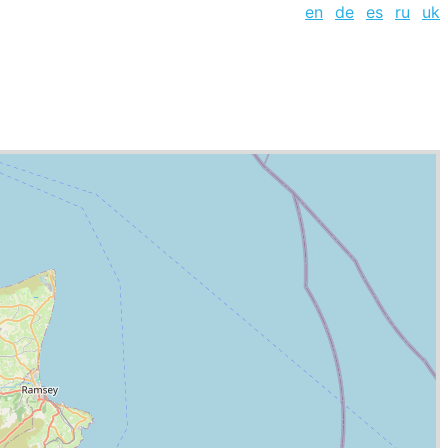
en
de
es
ru
uk