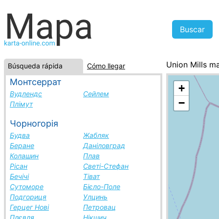
Union Mills m
Búsqueda rápida
Cómo llegar
Isla de Man, l
Монтсеррат
+
Вудлендс
Сейлем
−
Плімут
Чорногорія
Будва
Жабляк
Беране
Даніловград
Колашин
Плав
Рісан
Светі-Стефан
Бечічі
Тіват
Сутоморе
Бієло-Поле
Подгориця
Улцинь
Герцег Нові
Петровац
Плєвля
Нікшич