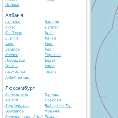
Цетіньє
Албанія
Librazhd
Шкодер
Кукес
Дуррес
Ельбасан
Kruje
Lushnje
Kavaje
Фієрі
Vlore
Sarande
Peqin
Kucove
Tepelene
Поградеце
Берат
Грамші
Korce
Гірокастра
Тірана
Албанія на карті
Люксембург
Еш-сюр-сюр
Dippach
Mersch
Hosingen
Septfontaines
Вайлер-ла-Тур
Useldange
Фрізанж
Boevange-сюр-Attert
Розера