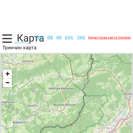
eng
de
es
рус
укр
Кадастрова карта України
Тренчин карта
Словаччина, список міст
+
−