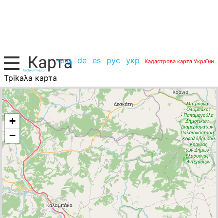
eng
de
es
рус
укр
Кадастрова карта України
Tpikaλa карта
Греція, список міст
+
−