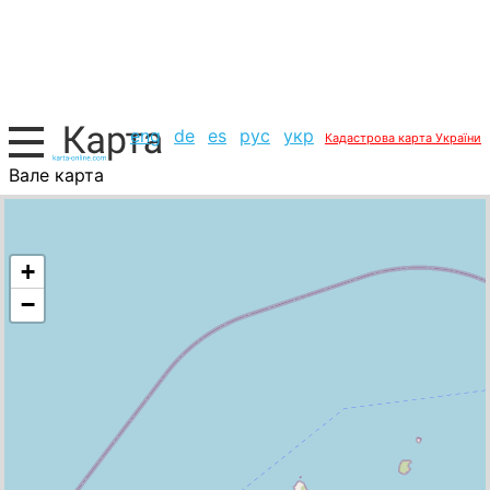
eng
de
es
рус
укр
Кадастрова карта України
Вале карта
Маврикій, список міст
+
−