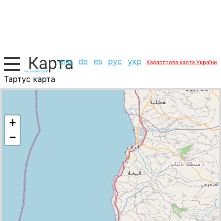
eng
de
es
рус
укр
Кадастрова карта України
Тартус карта
Сирія, список міст
+
−