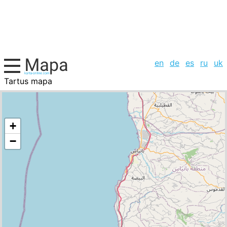
en
de
es
ru
uk
Tartus mapa
Yemen, Siria, la lista de ciudades
+
−