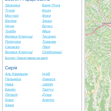
Зворніка
Баня-Лука
Тузла
Біхач
Мостарі
Фоке
Біеліне
Зеніці
Неум
Брчко
Требін
Яйце
Велика-Кладуші
Тесаних
Пріедора
Травник
Сараєво
Лівні
Велика-Кладуші
Сребрениці
Боснія і Герцеговина на карті
Сирія
Аль Камишли
Ідліб
Пальміра
Дамаск
Нава
Jablah
Баніяс
Тартус
Латакія
Дума
Хомс
Алеппо
Хама