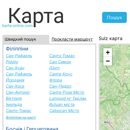
Sulz карта
Швидкий пошук
Прокласти маршрут
Австрія, спис
Філіппіни
+
Сан-Рафаель
Санто-Томас
−
Piddig
Сан Симон
Сан-Хуан
Дінгл
Сан-Рафаель
Санта-Крус
Йорданія
Флора
Сан-Хосе
Сан-Педро
Сан-Антоніо
Санта-Роза Місто
Вікторія
Lungsod нг Тарлак
Імельда
Butuan міста
Санто-Томас
Caloocan Місто
Філіппіни на карті
Боснія і Герцеговина