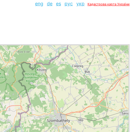
eng
de
es
рус
укр
Кадастрова карта України