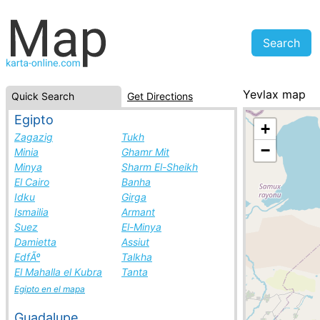
Yevlax map
Quick Search
Get Directions
Azerbaijan, cit
Egipto
+
Zagazig
Tukh
−
Minia
Ghamr Mit
Minya
Sharm El-Sheikh
El Cairo
Banha
Idku
Girga
Ismailia
Armant
Suez
El-Minya
Damietta
Assiut
EdfÃº
Talkha
El Mahalla el Kubra
Tanta
Egipto en el mapa
Guadalupe