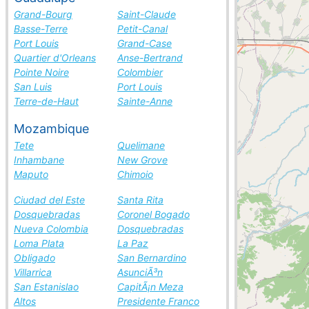
Grand-Bourg
Saint-Claude
Basse-Terre
Petit-Canal
Port Louis
Grand-Case
Quartier d'Orleans
Anse-Bertrand
Pointe Noire
Colombier
San Luis
Port Louis
Terre-de-Haut
Sainte-Anne
Mozambique
Tete
Quelimane
Inhambane
New Grove
Maputo
Chimoio
Ciudad del Este
Santa Rita
Dosquebradas
Coronel Bogado
Nueva Colombia
Dosquebradas
Loma Plata
La Paz
Obligado
San Bernardino
Villarrica
AsunciÃ³n
San Estanislao
CapitÃ¡n Meza
Altos
Presidente Franco