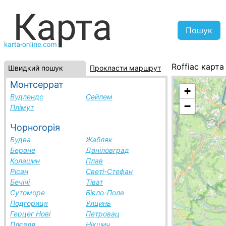
Roffiac карта
Швидкий пошук
Прокласти маршрут
Франція, спи
Монтсеррат
+
Вудлендс
Сейлем
−
Плімут
Чорногорія
Будва
Жабляк
Беране
Даніловград
Колашин
Плав
Рісан
Светі-Стефан
Бечічі
Тіват
Сутоморе
Бієло-Поле
Подгориця
Улцинь
Герцег Нові
Петровац
Плєвля
Нікшич