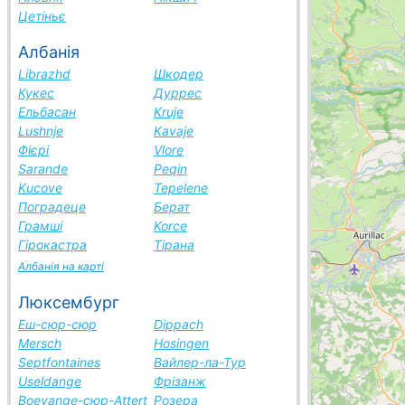
Цетіньє
Албанія
Librazhd
Шкодер
Кукес
Дуррес
Ельбасан
Kruje
Lushnje
Kavaje
Фієрі
Vlore
Sarande
Peqin
Kucove
Tepelene
Поградеце
Берат
Грамші
Korce
Гірокастра
Тірана
Албанія на карті
Люксембург
Еш-сюр-сюр
Dippach
Mersch
Hosingen
Septfontaines
Вайлер-ла-Тур
Useldange
Фрізанж
Boevange-сюр-Attert
Розера