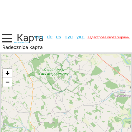
eng
de
es
рус
укр
Кадастрова карта України
Radecznica карта
Польща, список міст
+
−