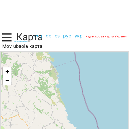
eng
de
es
рус
укр
Кадастрова карта України
Mov ubaoia карта
Греція, список міст
+
−