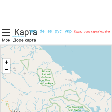
eng
de
es
рус
укр
Кадастрова карта України
Мон -Доре карта
Нова Каледонія, список міст
+
−