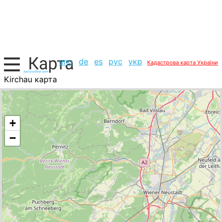
eng
de
es
рус
укр
Кадастрова карта України
Kirchau карта
Австрія, список міст
+
−