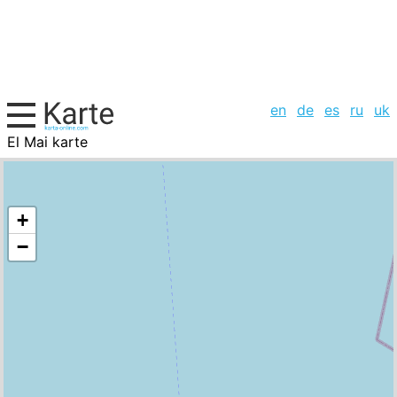
en
de
es
ru
uk
El Mai karte
Tunesien, Städte-Liste
+
−