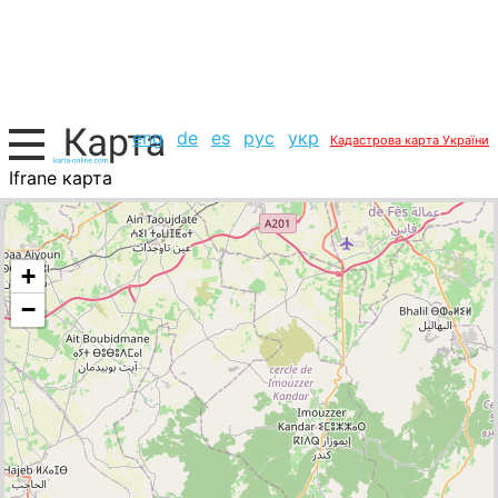
eng
de
es
рус
укр
Кадастрова карта України
Ifrane карта
Марокко, список міст
+
−