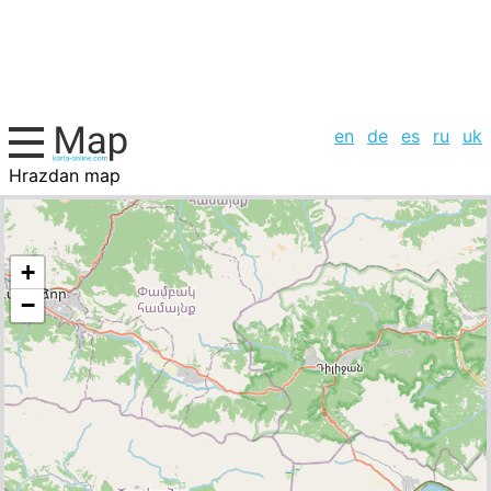
en
de
es
ru
uk
Hrazdan map
Armenia, cities list
+
−