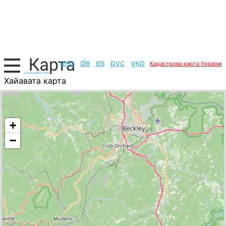
eng
de
es
рус
укр
Кадастрова карта України
Хайавата карта
США, список міст
+
−