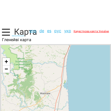
eng
de
es
рус
укр
Кадастрова карта України
Гленейві карта
Нова Зеландія, список міст
+
−