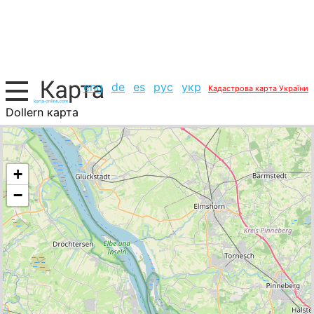
eng
de
es
рус
укр
Кадастрова карта України
Dollern карта
Німеччина, список міст
+
−