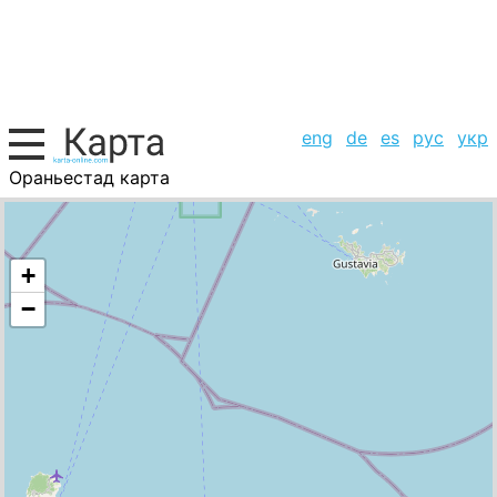
eng
de
es
рус
укр
Ораньестад карта
Антильские о-ва, список городов
+
−