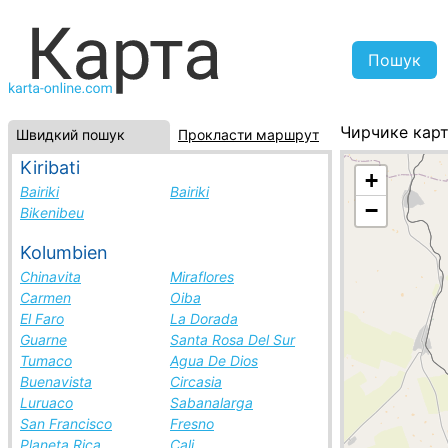
Чирчике кар
Швидкий пошук
Прокласти маршрут
Узбекистан, 
Kiribati
+
Bairiki
Bairiki
−
Bikenibeu
Kolumbien
Chinavita
Miraflores
Carmen
Oiba
El Faro
La Dorada
Guarne
Santa Rosa Del Sur
Tumaco
Agua De Dios
Buenavista
Circasia
Luruaco
Sabanalarga
San Francisco
Fresno
Planeta Rica
Cali