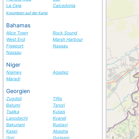
La Ceja
Caicedonia
Kolumbien auf der Karte
Bahamas
Alice Town
Rock Sound
West End
Marsh Harbour
Freeport
Nassau
Nassau
Niger
Niamey
Agadez
Maradi
Georgien
Zugdidi
Tiflis
Batumi
Tsnori
Tsalka
Kutais
Lagodechi
Kvareli
Bakuriani
Rustavi
Kaspi
Abasha
Gori
Gurjaani