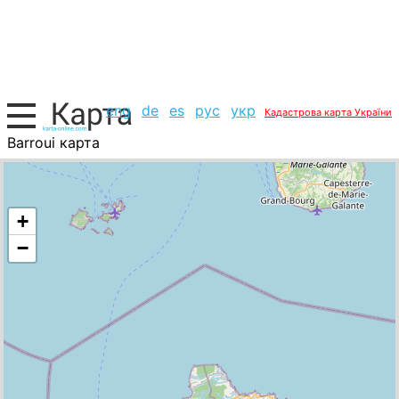
eng
de
es
рус
укр
Кадастрова карта України
Barroui карта
Домініка, список міст
+
−