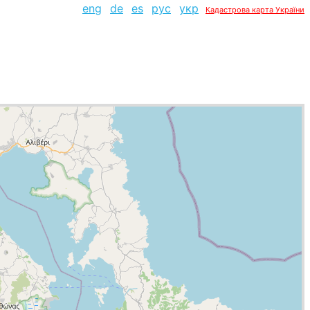
eng
de
es
рус
укр
Кадастрова карта України