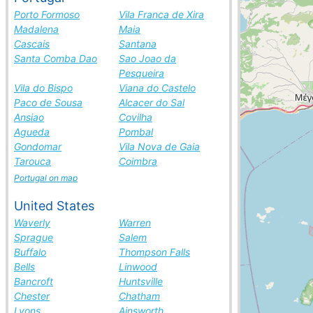
Porto Formoso
Vila Franca de Xira
Madalena
Maia
Cascais
Santana
Santa Comba Dao
Sao Joao da
Pesqueira
Vila do Bispo
Viana do Castelo
Paco de Sousa
Alcacer do Sal
Ansiao
Covilha
Agueda
Pombal
Gondomar
Vila Nova de Gaia
Tarouca
Coimbra
Portugal on map
United States
Waverly
Warren
Sprague
Salem
Buffalo
Thompson Falls
Bells
Linwood
Bancroft
Huntsville
Chester
Chatham
Lyons
Ainsworth