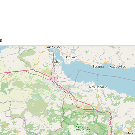
а
к міст