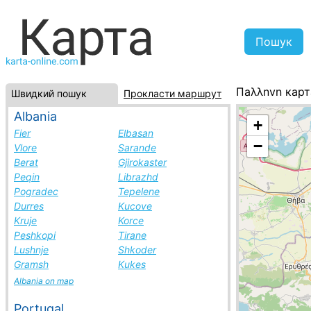
Πaλλnvn карт
Швидкий пошук
Прокласти маршрут
Греція, списо
Albania
+
Fier
Elbasan
−
Vlore
Sarande
Berat
Gjirokaster
Peqin
Librazhd
Pogradec
Tepelene
Durres
Kucove
Kruje
Korce
Peshkopi
Tirane
Lushnje
Shkoder
Gramsh
Kukes
Albania on map
Portugal