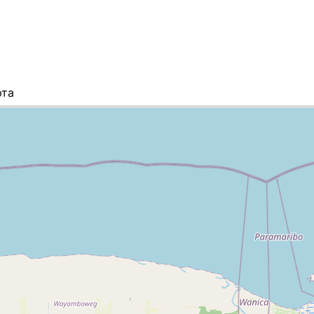
рта
сок городов