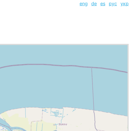
eng
de
es
рус
укр