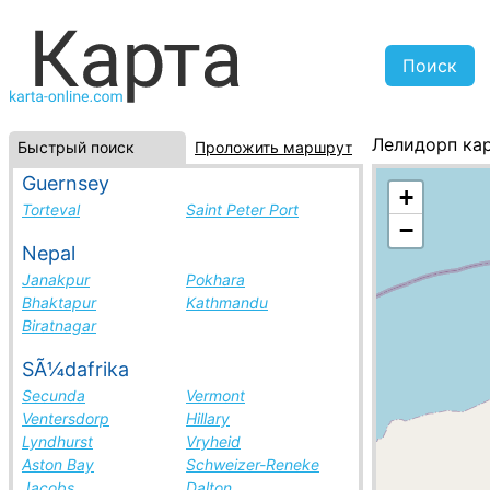
Лелидорп ка
Быстрый поиск
Проложить маршрут
Суринам, спи
Guernsey
+
Torteval
Saint Peter Port
−
Nepal
Janakpur
Pokhara
Bhaktapur
Kathmandu
Biratnagar
SÃ¼dafrika
Secunda
Vermont
Ventersdorp
Hillary
Lyndhurst
Vryheid
Aston Bay
Schweizer-Reneke
Jacobs
Dalton