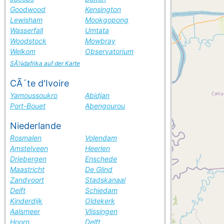
Goodwood
Kensington
Lewisham
Mookgopong
Wasserfall
Umtata
Woodstock
Mowbray
Welkom
Observatorium
SÃ¼dafrika auf der Karte
CÃ´te d'Ivoire
Yamoussoukro
Abidjan
Port-Bouet
Abengourou
Niederlande
Rosmalen
Volendam
Amstelveen
Heerlen
Driebergen
Enschede
Maastricht
De Glind
Zandvoort
Stadskanaal
Delft
Schiedam
Kinderdijk
Oldekerk
Aalsmeer
Vlissingen
Hoorn
Delft