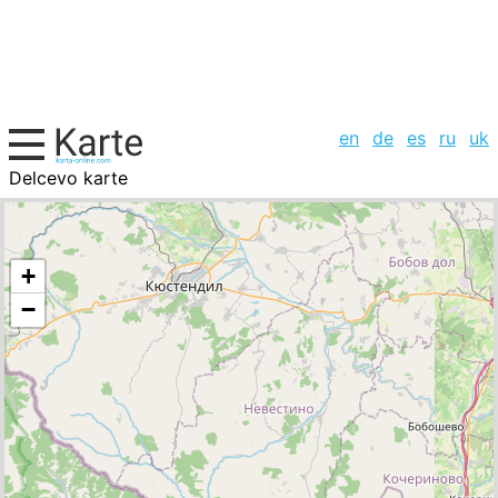
en
de
es
ru
uk
Delcevo karte
Mazedonien, Städte-Liste
+
−