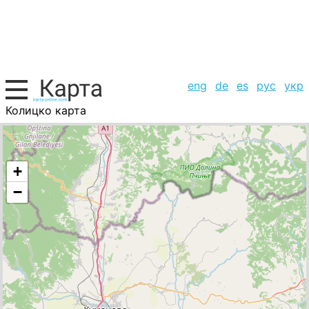
eng
de
es
рус
укр
Колицко карта
Македония, список городов
+
−