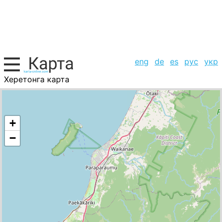
eng
de
es
рус
укр
Херетонга карта
Новая Зеландия, список городов
+
−