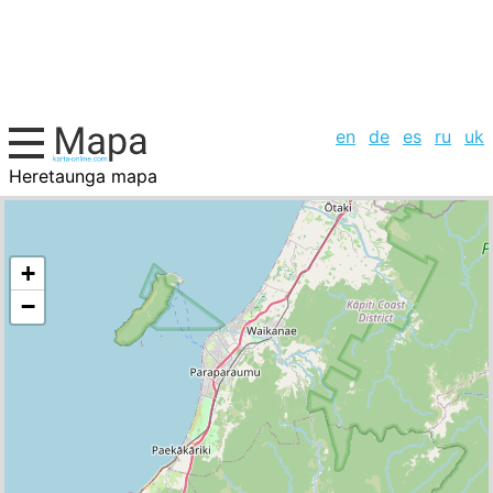
en
de
es
ru
uk
Heretaunga mapa
Colombia, la lista de ciudades
+
−