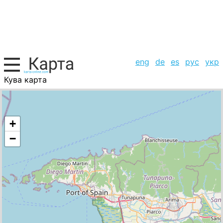
eng
de
es
рус
укр
Кува карта
Тринидад и Тобаго, список городов
+
−