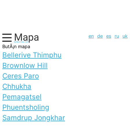
en
de
es
ru
uk
ButÃ¡n mapa
Bellerive Thimphu
Brownlow Hill
Ceres Paro
Chhukha
Pemagatsel
Phuentsholing
Samdrup Jongkhar