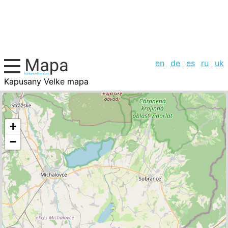
en
de
es
ru
uk
Kapusany Velke mapa
Eslovaquia, la lista de ciudades
+
−