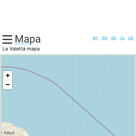
en
de
es
ru
uk
La Valetta mapa
Islas Malvinas, la lista de ciudades
+
−